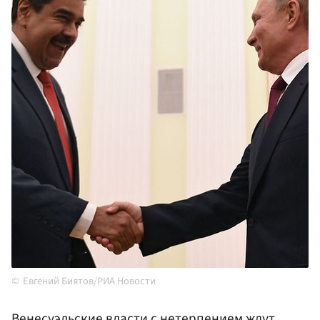
Евгений Биятов/РИА Новости
Венесуэльские власти с нетерпением ждут