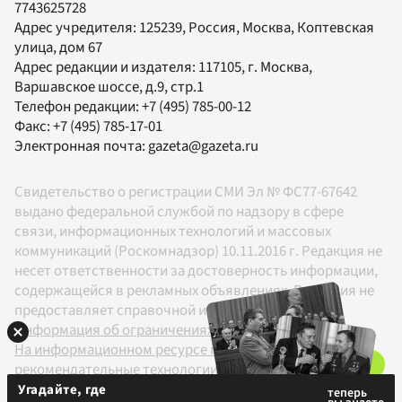
7743625728
Адрес учредителя: 125239, Россия, Москва, Коптевская
улица, дом 67
Адрес редакции и издателя:
117105
, г.
Москва
,
Варшавское шоссе, д.9, стр.1
Телефон редакции:
+7 (495) 785-00-12
Факс:
+7 (495) 785-17-01
Электронная почта:
gazeta@gazeta.ru
Свидетельство о регистрации СМИ Эл № ФС77-67642
выдано федеральной службой по надзору в сфере
связи, информационных технологий и массовых
коммуникаций (Роскомнадзор) 10.11.2016 г. Редакция не
несет ответственности за достоверность информации,
содержащейся в рекламных объявлениях. Редакция не
предоставляет справочной информации.
Информация об ограничениях
На информационном ресурсе применяются
рекомендательные технологии в соответствии с
Правилами
Угадайте, где