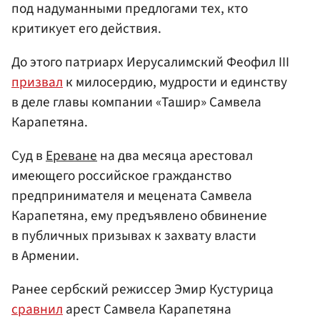
под надуманными предлогами тех, кто
критикует его действия.
До этого патриарх Иерусалимский Феофил III
призвал
к милосердию, мудрости и единству
в деле главы компании «Ташир» Самвела
Карапетяна.
Суд в
Ереване
на два месяца арестовал
имеющего российское гражданство
предпринимателя и мецената Самвела
Карапетяна, ему предъявлено обвинение
в публичных призывах к захвату власти
в Армении.
Ранее сербский режиссер Эмир Кустурица
сравнил
арест Самвела Карапетяна