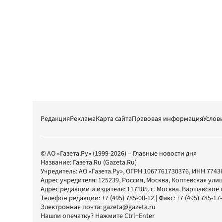
Редакция
Реклама
Карта сайта
Правовая информация
Услов
© АО «Газета.Ру» (1999-2026) – Главные новости дня
Название:
Газета.Ru
(Gazeta.Ru)
Учредитель:
АО «Газета.Ру»
, ОГРН 1067761730376, ИНН 7743
Адрес учредителя: 125239, Россия, Москва, Коптевская улиц
Адрес редакции и издателя:
117105
, г.
Москва
,
Варшавское шо
Телефон редакции:
+7 (495) 785-00-12
| Факс:
+7 (495) 785-17
Электронная почта:
gazeta@gazeta.ru
Нашли опечатку? Нажмите Ctrl+Enter