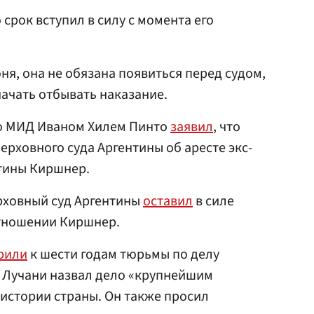
 срок вступил в силу с момента его
юня, она не обязана появиться перед судом,
начать отбывать наказание.
го МИД Иваном Хилем Пинто
заявил
, что
рховного суда Аргентины об аресте экс-
тины Киршнер.
ерховный суд Аргентины
оставил
в силе
тношении Киршнер.
рили
к шести годам тюрьмы по делу
о Лучани назвал дело «крупнейшим
истории страны. Он также просил