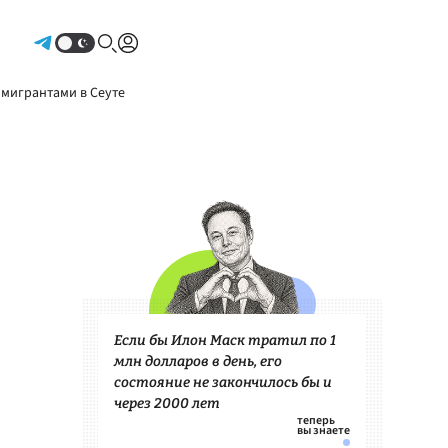
Авторизоваться
 мигрантами в Сеуте
Если бы Илон Маск тратил по 1
млн долларов в день, его
состояние не закончилось бы и
через 2000 лет