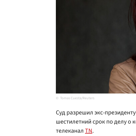
Tomas Cuesta/Reuters
Суд разрешил экс-президент
шестилетний срок по делу о 
телеканал
TN
.