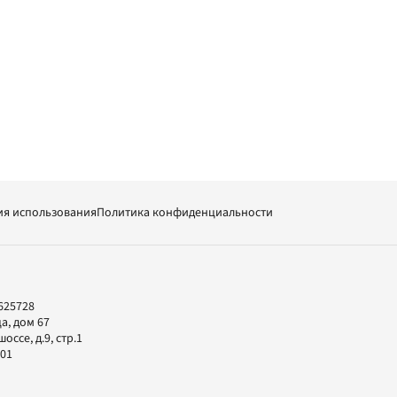
ия использования
Политика конфиденциальности
625728
а, дом 67
ссе, д.9, стр.1
-01