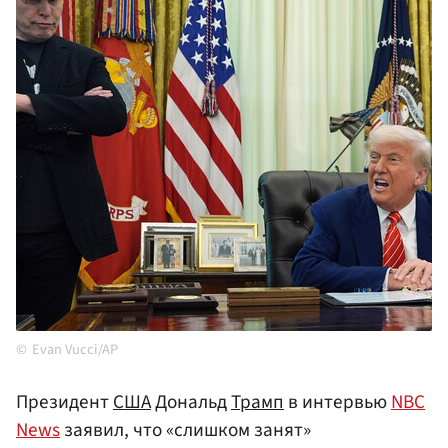
Evan Vucci/AP
Президент
США
Дональд
Трамп
в интервью
NBC
News
заявил, что «слишком занят»