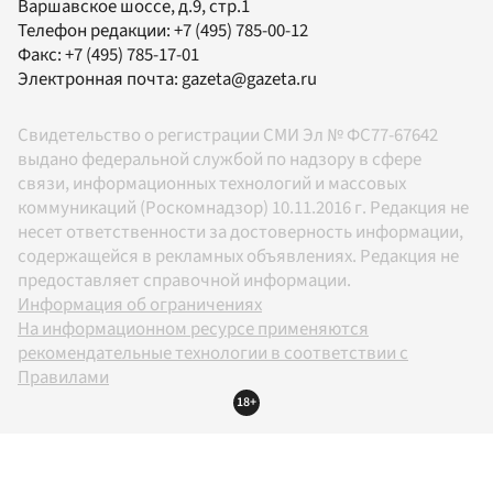
Варшавское шоссе, д.9, стр.1
Телефон редакции:
+7 (495) 785-00-12
Факс:
+7 (495) 785-17-01
Электронная почта:
gazeta@gazeta.ru
Свидетельство о регистрации СМИ Эл № ФС77-67642
выдано федеральной службой по надзору в сфере
связи, информационных технологий и массовых
коммуникаций (Роскомнадзор) 10.11.2016 г. Редакция не
несет ответственности за достоверность информации,
содержащейся в рекламных объявлениях. Редакция не
предоставляет справочной информации.
Информация об ограничениях
На информационном ресурсе применяются
рекомендательные технологии в соответствии с
Правилами
18+