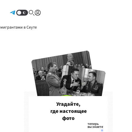
Авторизоваться
 мигрантами в Сеуте
Угадайте,
где настоящее
фото