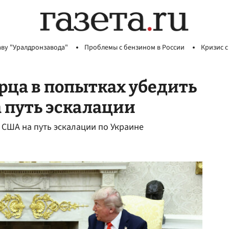
аву "Уралдронзавода"
Проблемы с бензином в России
Кризис с
рца в попытках убедить
 путь эскалации
 США на путь эскалации по Украине