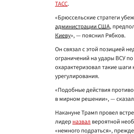
ТАСС
.
«Брюссельские стратеги убе
администрации
США
, предп
Киеву
», — пояснил Рябков.
Он связал с этой позицией н
ограничений на удары ВСУ по
охарактеризовал такие шаги 
урегулирования.
«Подобные действия противо
в мирном решении», — сказал
Накануне Трамп провел встре
лидер
назвал
вероятной необ
«немного подраться», прежде