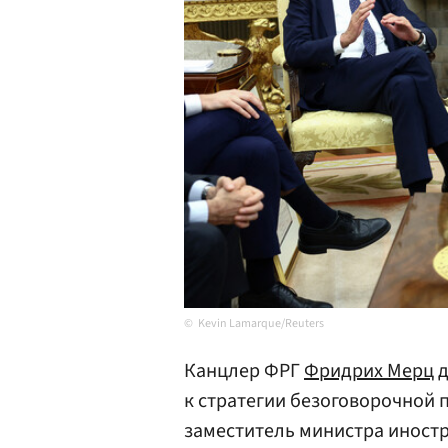
Kevin Lamarque/Reuters
Канцлер ФРГ
Фридрих Мерц
д
к стратегии безоговорочной 
заместитель министра иност