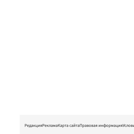
Редакция
Реклама
Карта сайта
Правовая информация
Услов