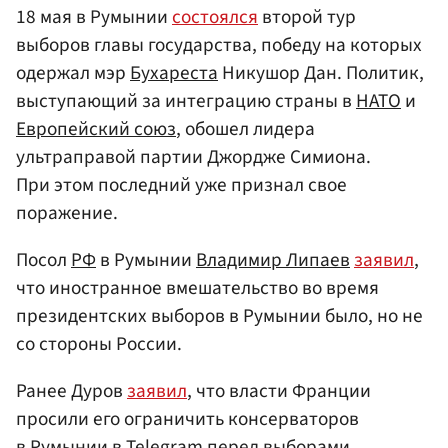
18 мая в Румынии
состоялся
второй тур
выборов главы государства, победу на которых
одержал мэр
Бухареста
Никушор Дан. Политик,
выступающий за интеграцию страны в
НАТО
и
Европейский союз
, обошел лидера
ультраправой партии Джордже Симиона.
При этом последний уже признал свое
поражение.
Посол
РФ
в Румынии
Владимир Липаев
заявил
,
что иностранное вмешательство во время
президентских выборов в Румынии было, но не
со стороны России.
Ранее Дуров
заявил
, что власти Франции
просили его ограничить консерваторов
в Румынии в Telegram перед выборами.