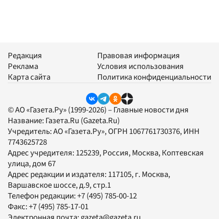
Редакция
Правовая информация
Реклама
Условия использования
Карта сайта
Политика конфиденциальности
© АО «Газета.Ру» (1999-2026) – Главные новости дня
Название:
Газета.Ru
(Gazeta.Ru)
Учредитель:
АО «Газета.Ру»
, ОГРН 1067761730376, ИНН
7743625728
Адрес учредителя: 125239, Россия, Москва, Коптевская
улица, дом 67
Адрес редакции и издателя:
117105
, г.
Москва
,
Варшавское шоссе, д.9, стр.1
Телефон редакции:
+7 (495) 785-00-12
Факс:
+7 (495) 785-17-01
Электронная почта:
gazeta@gazeta.ru