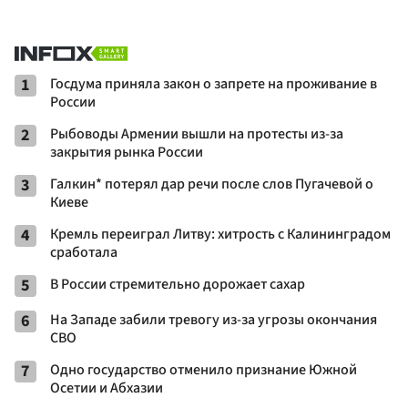
1
Госдума приняла закон о запрете на проживание в
России
2
Рыбоводы Армении вышли на протесты из-за
закрытия рынка России
3
Галкин* потерял дар речи после слов Пугачевой о
Киеве
4
Кремль переиграл Литву: хитрость с Калининградом
сработала
5
В России стремительно дорожает сахар
6
На Западе забили тревогу из-за угрозы окончания
СВО
7
Одно государство отменило признание Южной
Осетии и Абхазии