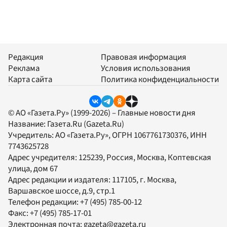
Редакция
Правовая информация
Реклама
Условия использования
Карта сайта
Политика конфиденциальности
© АО «Газета.Ру» (1999-2026) – Главные новости дня
Название:
Газета.Ru
(Gazeta.Ru)
Учредитель:
АО «Газета.Ру»
, ОГРН 1067761730376, ИНН
7743625728
Адрес учредителя: 125239, Россия, Москва, Коптевская
улица, дом 67
Адрес редакции и издателя:
117105
, г.
Москва
,
Варшавское шоссе, д.9, стр.1
Телефон редакции:
+7 (495) 785-00-12
Факс:
+7 (495) 785-17-01
Электронная почта:
gazeta@gazeta.ru