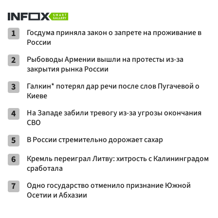
1
Госдума приняла закон о запрете на проживание в
России
2
Рыбоводы Армении вышли на протесты из-за
закрытия рынка России
3
Галкин* потерял дар речи после слов Пугачевой о
Киеве
4
На Западе забили тревогу из-за угрозы окончания
СВО
5
В России стремительно дорожает сахар
6
Кремль переиграл Литву: хитрость с Калининградом
сработала
7
Одно государство отменило признание Южной
Осетии и Абхазии