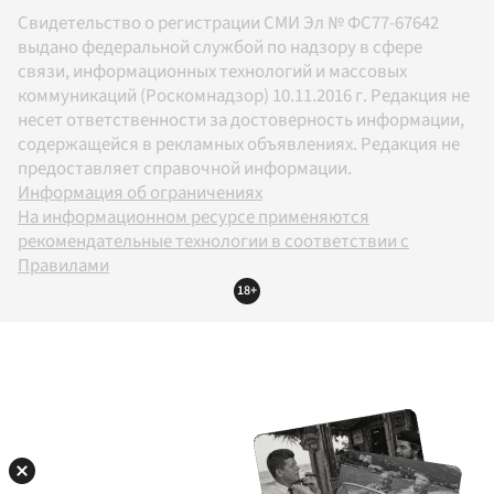
Свидетельство о регистрации СМИ Эл № ФС77-67642
выдано федеральной службой по надзору в сфере
связи, информационных технологий и массовых
коммуникаций (Роскомнадзор) 10.11.2016 г. Редакция не
несет ответственности за достоверность информации,
содержащейся в рекламных объявлениях. Редакция не
предоставляет справочной информации.
Информация об ограничениях
На информационном ресурсе применяются
рекомендательные технологии в соответствии с
Правилами
18+