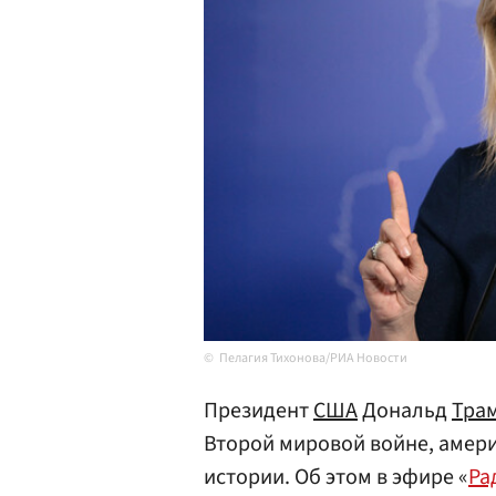
Пелагия Тихонова/РИА Новости
Президент
США
Дональд
Тра
Второй мировой войне, амери
истории. Об этом в эфире «
Ра