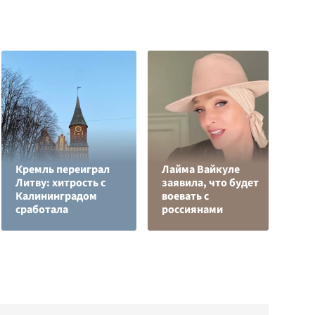
Кремль переиграл
Лайма Вайкуле
О
Литву: хитрость с
заявила, что будет
о
Калининградом
воевать с
п
сработала
россиянами
О