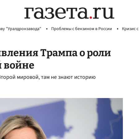
аву "Уралдронзавода"
Проблемы с бензином в России
Кризис с
явления Трампа о роли
й войне
Второй мировой, там не знают историю