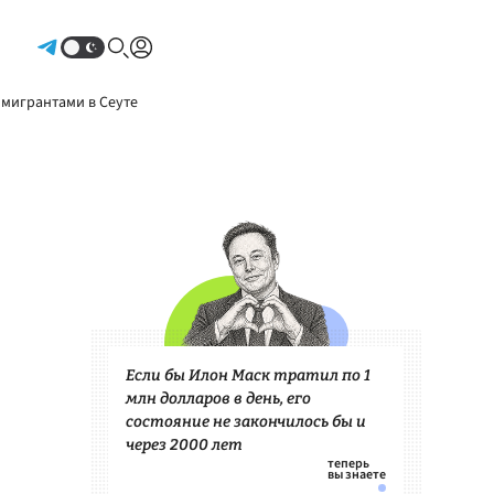
Авторизоваться
 мигрантами в Сеуте
Если бы Илон Маск тратил по 1
млн долларов в день, его
состояние не закончилось бы и
через 2000 лет