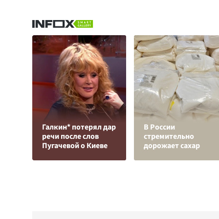
Галкин* потерял дар
В России
речи после слов
стремительно
Пугачевой о Киеве
дорожает сахар