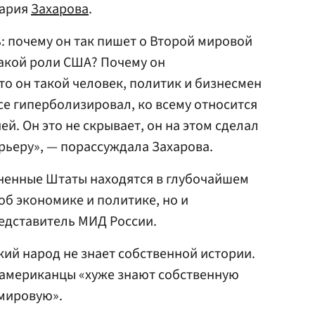
ария
Захарова
.
ь: почему он так пишет о Второй мировой
такой роли США? Почему он
то он такой человек, политик и бизнесмен
все гиперболизировал, ко всему относится
й. Он это не скрывает, он на этом сделал
рьеру», — порассуждала Захарова.
иненные Штаты находятся в глубочайшем
 об экономике и политике, но и
редставитель МИД России.
кий народ не знает собственной истории.
 американцы «хуже знают собственную
мировую».