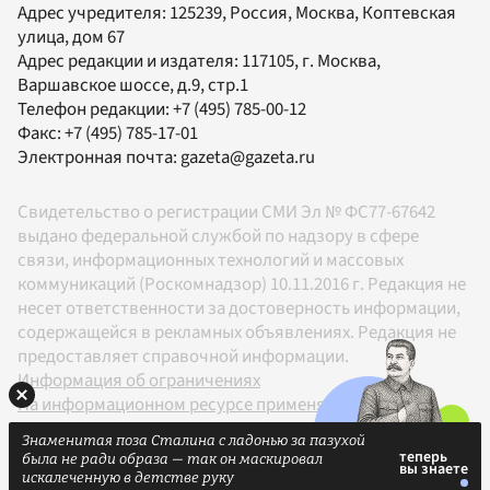
Адрес учредителя: 125239, Россия, Москва, Коптевская
улица, дом 67
Адрес редакции и издателя:
117105
, г.
Москва
,
Варшавское шоссе, д.9, стр.1
Телефон редакции:
+7 (495) 785-00-12
Факс:
+7 (495) 785-17-01
Электронная почта:
gazeta@gazeta.ru
Свидетельство о регистрации СМИ Эл № ФС77-67642
выдано федеральной службой по надзору в сфере
связи, информационных технологий и массовых
коммуникаций (Роскомнадзор) 10.11.2016 г. Редакция не
несет ответственности за достоверность информации,
содержащейся в рекламных объявлениях. Редакция не
предоставляет справочной информации.
Информация об ограничениях
На информационном ресурсе применяются
рекомендательные технологии в соответствии с
Знаменитая поза Сталина с ладонью за пазухой
Правилами
была не ради образа — так он маскировал
18+
искалеченную в детстве руку