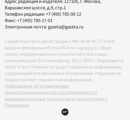
Адрес редакции и издателя:
117105
, г.
Москва
,
Варшавское шоссе, д.9, стр.1
Телефон редакции:
+7 (495) 785-00-12
Факс:
+7 (495) 785-17-01
Электронная почта:
gazeta@gazeta.ru
Свидетельство о регистрации СМИ Эл № ФС77-67642
выдано федеральной службой по надзору в сфере
связи, информационных технологий и массовых
коммуникаций (Роскомнадзор) 10.11.2016 г. Редакция не
несет ответственности за достоверность информации,
содержащейся в рекламных объявлениях. Редакция не
предоставляет справочной информации.
Информация об ограничениях
На информационном ресурсе применяются
рекомендательные технологии в соответствии с
Правилами
18+