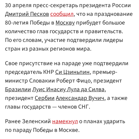
30 апреля пресс-секретарь президента России
Дмитрий Песков
сообщил
, что на празднование
80-летия Победы в
Москву
прибудет большое
количество глав государств и правительств.
По его словам, участие подтвердили лидеры
стран из разных регионов мира.
Свое присутствие на параде уже подтвердили
председатель КНР
Си Цзиньпин
, премьер-
министр Словакии Роберт Фицо, президент
Бразилии
Луис Инасиу Лула да Силва
,
президент
Сербии
Александар Вучич
, а также
главы государств — членов СНГ.
Ранее Зеленский
намекнул
о планах ударить
по параду Победы в Москве.