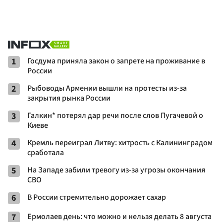
1
Госдума приняла закон о запрете на проживание в
России
2
Рыбоводы Армении вышли на протесты из-за
закрытия рынка России
3
Галкин* потерял дар речи после слов Пугачевой о
Киеве
4
Кремль переиграл Литву: хитрость с Калининградом
сработала
5
На Западе забили тревогу из-за угрозы окончания
СВО
6
В России стремительно дорожает сахар
7
Ермолаев день: что можно и нельзя делать 8 августа