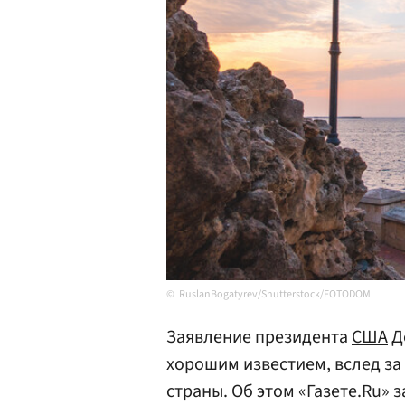
RuslanBogatyrev/Shutterstock/FOTODOM
Заявление президента
США
Д
хорошим известием, вслед за
страны. Об этом «Газете.Ru»