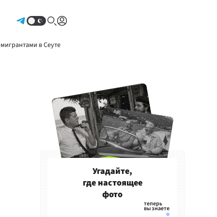
Авторизоваться
 мигрантами в Сеуте
Угадайте,
где настоящее
фото