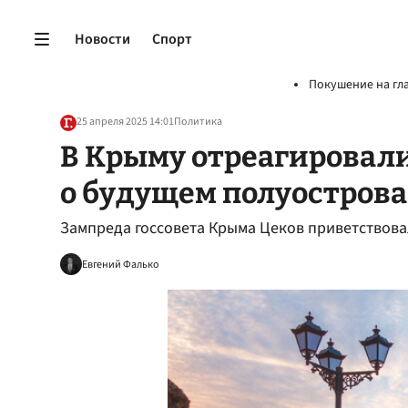
Новости
Спорт
Покушение на гл
25 апреля 2025 14:01
Политика
В Крыму отреагировали
о будущем полуострова
Зампреда госсовета Крыма Цеков приветствова
Евгений Фалько