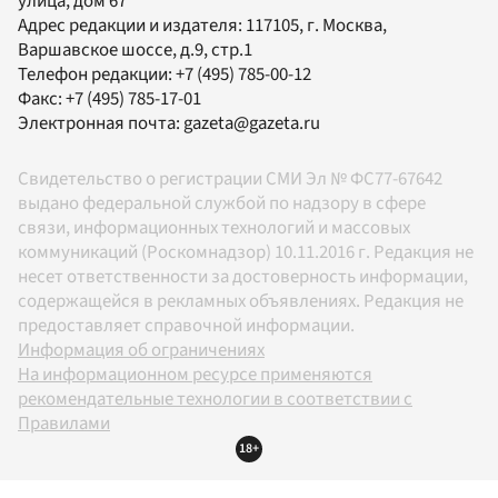
улица, дом 67
Адрес редакции и издателя:
117105
, г.
Москва
,
Варшавское шоссе, д.9, стр.1
Телефон редакции:
+7 (495) 785-00-12
Факс:
+7 (495) 785-17-01
Электронная почта:
gazeta@gazeta.ru
Свидетельство о регистрации СМИ Эл № ФС77-67642
выдано федеральной службой по надзору в сфере
связи, информационных технологий и массовых
коммуникаций (Роскомнадзор) 10.11.2016 г. Редакция не
несет ответственности за достоверность информации,
содержащейся в рекламных объявлениях. Редакция не
предоставляет справочной информации.
Информация об ограничениях
На информационном ресурсе применяются
рекомендательные технологии в соответствии с
Правилами
18+