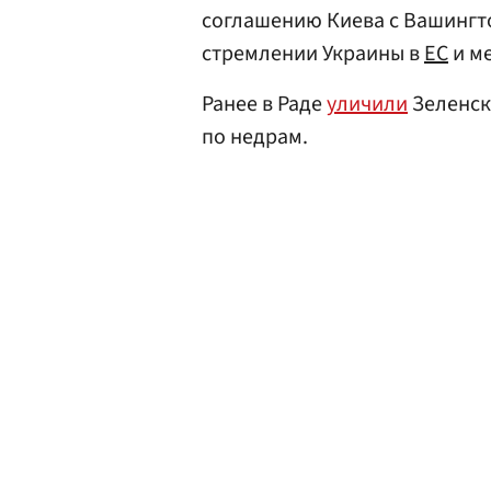
соглашению Киева с Вашингто
стремлении Украины в
ЕС
и м
Ранее в Раде
уличили
Зеленск
по недрам.