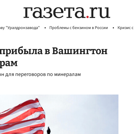
аву "Уралдронзавода"
Проблемы с бензином в России
Кризис с
 прибыла в Вашингтон
драм
он для переговоров по минералам