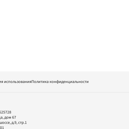
ия использования
Политика конфиденциальности
625728
а, дом 67
ссе, д.9, стр.1
-01