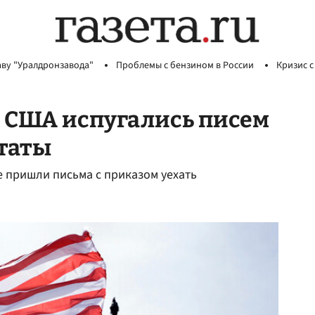
аву "Уралдронзавода"
Проблемы с бензином в России
Кризис с
 США испугались писем
Штаты
е пришли письма с приказом уехать