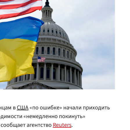
нцам в
США
«по ошибке» начали приходить
одимости «немедленно покинуть»
 сообщает агентство
Reuters
.