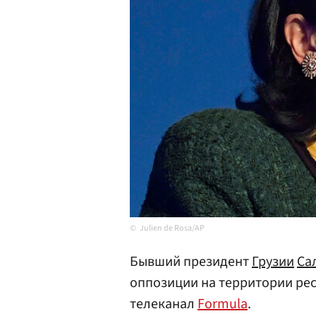
Julien de Rosa/AP
Бывший президент
Грузии
Са
оппозиции на территории рес
телеканал
Formula
.