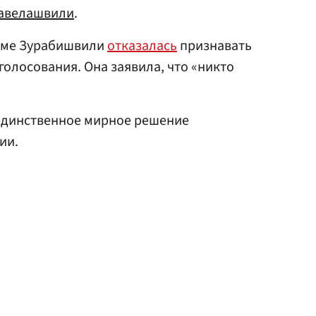
авелашвили
.
оме Зурабишвили
отказалась
признавать
голосования. Она заявила, что «никто
динственное мирное решение
ии.