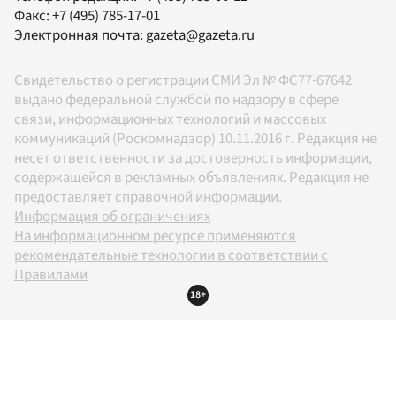
Факс:
+7 (495) 785-17-01
Электронная почта:
gazeta@gazeta.ru
Свидетельство о регистрации СМИ Эл № ФС77-67642
выдано федеральной службой по надзору в сфере
связи, информационных технологий и массовых
коммуникаций (Роскомнадзор) 10.11.2016 г. Редакция не
несет ответственности за достоверность информации,
содержащейся в рекламных объявлениях. Редакция не
предоставляет справочной информации.
Информация об ограничениях
На информационном ресурсе применяются
рекомендательные технологии в соответствии с
Правилами
18+