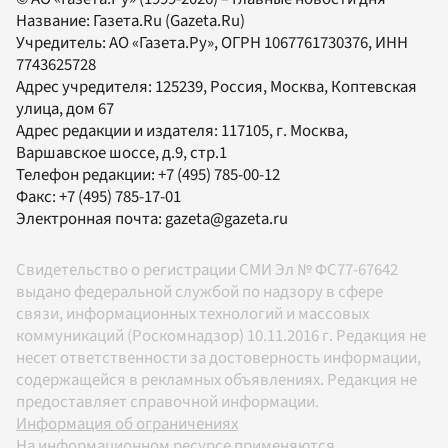
Название:
Газета.Ru
(Gazeta.Ru)
Учредитель:
АО «Газета.Ру»
, ОГРН 1067761730376, ИНН
7743625728
Адрес учредителя: 125239, Россия, Москва, Коптевская
улица, дом 67
Адрес редакции и издателя:
117105
, г.
Москва
,
Варшавское шоссе, д.9, стр.1
Телефон редакции:
+7 (495) 785-00-12
Факс:
+7 (495) 785-17-01
Электронная почта:
gazeta@gazeta.ru
Свидетельство о регистрации СМИ Эл № ФС77-67642
выдано федеральной службой по надзору в сфере
связи, информационных технологий и массовых
коммуникаций (Роскомнадзор) 10.11.2016 г. Редакция не
несет ответственности за достоверность информации,
содержащейся в рекламных объявлениях. Редакция не
предоставляет справочной информации.
Информация об ограничениях
На информационном ресурсе применяются