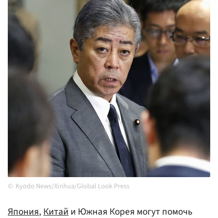
Kyodo News/Xinhua/Global Look Press
Япония
,
Китай
и Южная Корея могут помочь