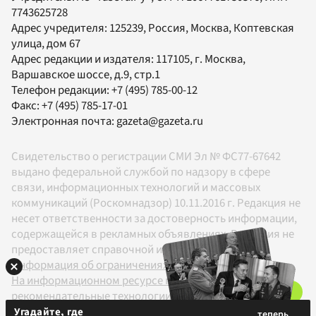
7743625728
Адрес учредителя: 125239, Россия, Москва, Коптевская
улица, дом 67
Адрес редакции и издателя:
117105
, г.
Москва
,
Варшавское шоссе, д.9, стр.1
Телефон редакции:
+7 (495) 785-00-12
Факс:
+7 (495) 785-17-01
Электронная почта:
gazeta@gazeta.ru
Свидетельство о регистрации СМИ Эл № ФС77-67642
выдано федеральной службой по надзору в сфере
связи, информационных технологий и массовых
коммуникаций (Роскомнадзор) 10.11.2016 г. Редакция не
несет ответственности за достоверность информации,
содержащейся в рекламных объявлениях. Редакция не
предоставляет справочной информации.
Информация об ограничениях
На информационном ресурсе применяются
рекомендательные технологии в соответствии с
Правилами
Угадайте, где