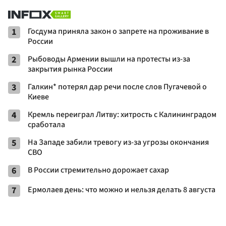
1
Госдума приняла закон о запрете на проживание в
России
2
Рыбоводы Армении вышли на протесты из-за
закрытия рынка России
3
Галкин* потерял дар речи после слов Пугачевой о
Киеве
4
Кремль переиграл Литву: хитрость с Калининградом
сработала
5
На Западе забили тревогу из-за угрозы окончания
СВО
6
В России стремительно дорожает сахар
7
Ермолаев день: что можно и нельзя делать 8 августа