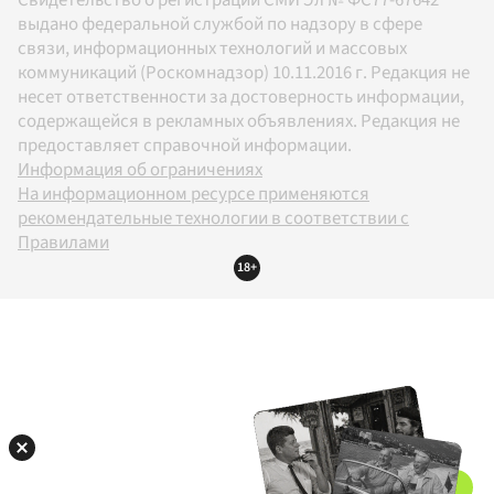
Свидетельство о регистрации СМИ Эл № ФС77-67642
выдано федеральной службой по надзору в сфере
связи, информационных технологий и массовых
коммуникаций (Роскомнадзор) 10.11.2016 г. Редакция не
несет ответственности за достоверность информации,
содержащейся в рекламных объявлениях. Редакция не
предоставляет справочной информации.
Информация об ограничениях
На информационном ресурсе применяются
рекомендательные технологии в соответствии с
Правилами
18+