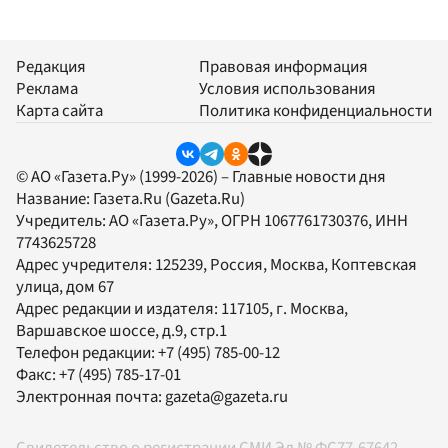
Редакция
Правовая информация
Реклама
Условия использования
Карта сайта
Политика конфиденциальности
© АО «Газета.Ру» (1999-2026) – Главные новости дня
Название:
Газета.Ru
(Gazeta.Ru)
Учредитель:
АО «Газета.Ру»
, ОГРН 1067761730376, ИНН
7743625728
Адрес учредителя: 125239, Россия, Москва, Коптевская
улица, дом 67
Адрес редакции и издателя:
117105
, г.
Москва
,
Варшавское шоссе, д.9, стр.1
Телефон редакции:
+7 (495) 785-00-12
Факс:
+7 (495) 785-17-01
Электронная почта:
gazeta@gazeta.ru