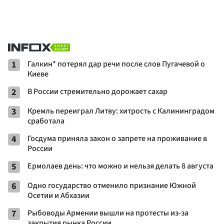
1
Галкин* потерял дар речи после слов Пугачевой о
Киеве
2
В России стремительно дорожает сахар
3
Кремль переиграл Литву: хитрость с Калининградом
сработала
4
Госдума приняла закон о запрете на проживание в
России
5
Ермолаев день: что можно и нельзя делать 8 августа
6
Одно государство отменило признание Южной
Осетии и Абхазии
7
Рыбоводы Армении вышли на протесты из-за
закрытия рынка России