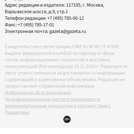
Адрес редакции и издателя:
117105
, г.
Москва
,
Варшавское шоссе, д.9, стр.1
Телефон редакции:
+7 (495) 785-00-12
Факс:
+7 (495) 785-17-01
Электронная почта:
gazeta@gazeta.ru
Свидетельство о регистрации СМИ Эл № ФС77-67642
выдано федеральной службой по надзору в сфере
связи, информационных технологий и массовых
коммуникаций (Роскомнадзор) 10.11.2016 г. Редакция не
несет ответственности за достоверность информации,
содержащейся в рекламных объявлениях. Редакция не
предоставляет справочной информации.
Информация об ограничениях
На информационном ресурсе применяются
рекомендательные технологии в соответствии с
Правилами
18+