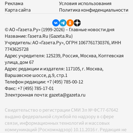
Реклама
Условия использования
Карта сайта
Политика конфиденциальности
© АО «Газета.Ру» (1999-2026) – Главные новости дня
Название:
Газета.Ru
(Gazeta.Ru)
Учредитель:
АО «Газета.Ру»
, ОГРН 1067761730376, ИНН
7743625728
Адрес учредителя: 125239, Россия, Москва, Коптевская
улица, дом 67
Адрес редакции и издателя:
117105
, г.
Москва
,
Варшавское шоссе, д.9, стр.1
Телефон редакции:
+7 (495) 785-00-12
Факс:
+7 (495) 785-17-01
Электронная почта:
gazeta@gazeta.ru
Свидетельство о регистрации СМИ Эл № ФС77-67642
выдано федеральной службой по надзору в сфере
связи, информационных технологий и массовых
коммуникаций (Роскомнадзор) 10.11.2016 г. Редакция не