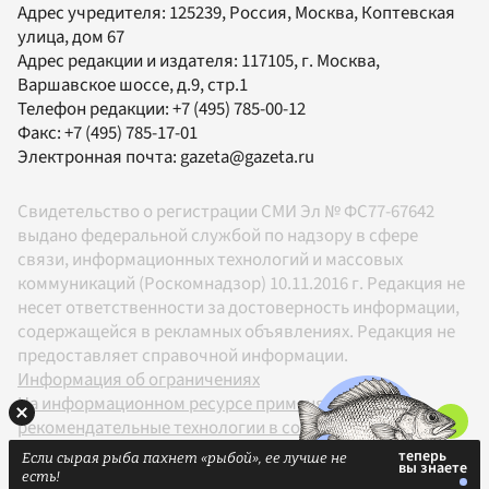
Адрес учредителя: 125239, Россия, Москва, Коптевская
улица, дом 67
Адрес редакции и издателя:
117105
, г.
Москва
,
Варшавское шоссе, д.9, стр.1
Телефон редакции:
+7 (495) 785-00-12
Факс:
+7 (495) 785-17-01
Электронная почта:
gazeta@gazeta.ru
Свидетельство о регистрации СМИ Эл № ФС77-67642
выдано федеральной службой по надзору в сфере
связи, информационных технологий и массовых
коммуникаций (Роскомнадзор) 10.11.2016 г. Редакция не
несет ответственности за достоверность информации,
содержащейся в рекламных объявлениях. Редакция не
предоставляет справочной информации.
Информация об ограничениях
На информационном ресурсе применяются
рекомендательные технологии в соответствии с
Правилами
Если сырая рыба пахнет «рыбой», ее лучше не
18+
есть!