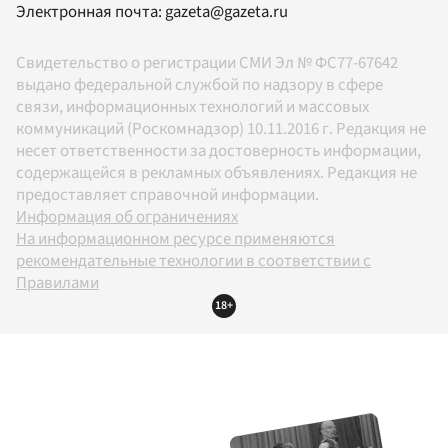
Электронная почта:
gazeta@gazeta.ru
Свидетельство о регистрации СМИ Эл № ФС77-67642
выдано федеральной службой по надзору в сфере
связи, информационных технологий и массовых
коммуникаций (Роскомнадзор) 10.11.2016 г. Редакция не
несет ответственности за достоверность информации,
содержащейся в рекламных объявлениях. Редакция не
предоставляет справочной информации.
Информация об ограничениях
На информационном ресурсе применяются
рекомендательные технологии в соответствии с
Правилами
18+