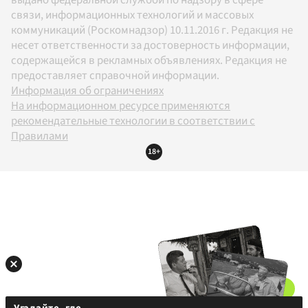
связи, информационных технологий и массовых
коммуникаций (Роскомнадзор) 10.11.2016 г. Редакция не
несет ответственности за достоверность информации,
содержащейся в рекламных объявлениях. Редакция не
предоставляет справочной информации.
Информация об ограничениях
На информационном ресурсе применяются
рекомендательные технологии в соответствии с
Правилами
18+