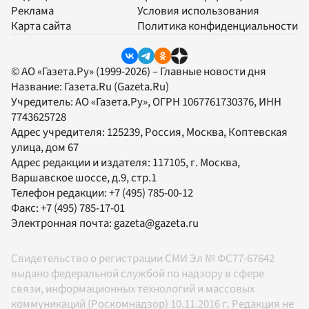
Реклама
Условия использования
Карта сайта
Политика конфиденциальности
© АО «Газета.Ру» (1999-2026) – Главные новости дня
Название:
Газета.Ru
(Gazeta.Ru)
Учредитель:
АО «Газета.Ру»
, ОГРН 1067761730376, ИНН
7743625728
Адрес учредителя: 125239, Россия, Москва, Коптевская
улица, дом 67
Адрес редакции и издателя:
117105
, г.
Москва
,
Варшавское шоссе, д.9, стр.1
Телефон редакции:
+7 (495) 785-00-12
Факс:
+7 (495) 785-17-01
Электронная почта:
gazeta@gazeta.ru
Свидетельство о регистрации СМИ Эл № ФС77-67642
выдано федеральной службой по надзору в сфере
связи, информационных технологий и массовых
коммуникаций (Роскомнадзор) 10.11.2016 г. Редакция не