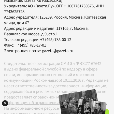
Название:
Газета.Ru
(Gazeta.Ru)
Учредитель:
АО «Газета.Ру»
, ОГРН 1067761730376, ИНН
7743625728
Адрес учредителя: 125239, Россия, Москва, Коптевская
улица, дом 67
Адрес редакции и издателя:
117105
, г.
Москва
,
Варшавское шоссе, д.9, стр.1
Телефон редакции:
+7 (495) 785-00-12
Факс:
+7 (495) 785-17-01
Электронная почта:
gazeta@gazeta.ru
Свидетельство о регистрации СМИ Эл № ФС77-67642
выдано федеральной службой по надзору в сфере
связи, информационных технологий и массовых
коммуникаций (Роскомнадзор) 10.11.2016 г. Редакция не
несет ответственности за достоверность информации,
содержащейся в рекламных объявлениях. Редакция не
предоставляет справочной информации.
Информация об ограничениях
На информационном ресурсе применяются