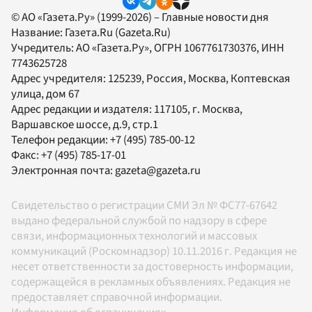
© АО «Газета.Ру» (1999-2026) – Главные новости дня
Название:
Газета.Ru
(Gazeta.Ru)
Учредитель:
АО «Газета.Ру»
, ОГРН 1067761730376, ИНН
7743625728
Адрес учредителя: 125239, Россия, Москва, Коптевская
улица, дом 67
Адрес редакции и издателя:
117105
, г.
Москва
,
Варшавское шоссе, д.9, стр.1
Телефон редакции:
+7 (495) 785-00-12
Факс:
+7 (495) 785-17-01
Электронная почта:
gazeta@gazeta.ru
Свидетельство о регистрации СМИ Эл № ФС77-67642
выдано федеральной службой по надзору в сфере
связи, информационных технологий и массовых
коммуникаций (Роскомнадзор) 10.11.2016 г. Редакция не
несет ответственности за достоверность информации,
содержащейся в рекламных объявлениях. Редакция не
предоставляет справочной информации.