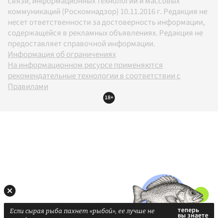
связи, информационных технологий и массовых
коммуникаций (Роскомнадзор) 10.11.2016 г. Редакция не
несет ответственности за достоверность информации,
содержащейся в рекламных объявлениях. Редакция не
предоставляет справочной информации.
Информация об ограничениях
На информационном ресурсе применяются
рекомендательные технологии в соответствии с
Правилами
18+
Если сырая рыба пахнет «рыбой», ее лучше не