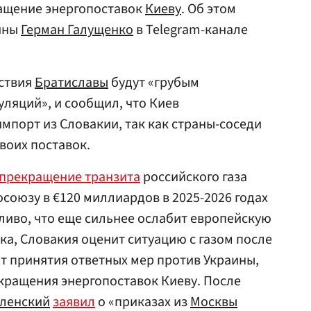
ащение энергопоставок
Киеву
. Об этом
аины
Герман Галущенко
в Telegram-канале
йствия
Братиславы
будут «грубым
ляций», и сообщил, что Киев
мпорт из Словакии, так как страны-соседи
воих поставок.
прекращение транзита
российского газа
союзу в €120 миллиардов в 2025-2026 годах
пливо, что еще сильнее ослабит европейскую
ка, Словакия оценит ситуацию с газом после
нт принятия ответных мер против Украины,
кращения энергопоставок Киеву. После
ленский
заявил
о «приказах из
Москвы