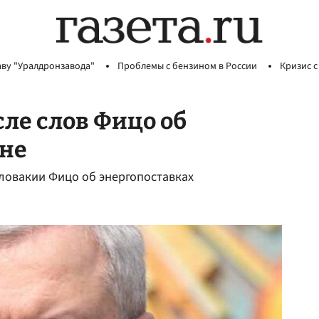
аву "Уралдронзавода"
Проблемы с бензином в России
Кризис с
сле слов Фицо об
ине
Словакии Фицо об энергопоставках