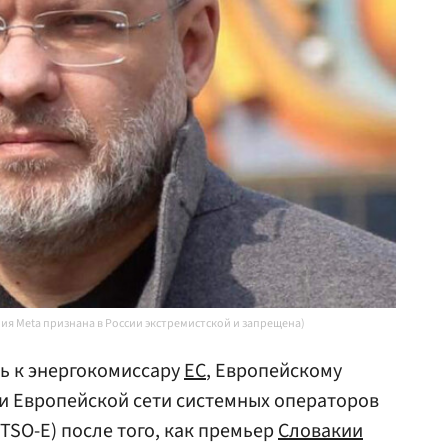
ия Meta признана в России экстремистской и запрещена)
ь к энергокомиссару
ЕС
, Европейскому
и Европейской сети системных операторов
TSO-Е) после того, как премьер
Словакии