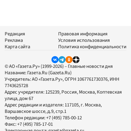
Редакция
Правовая информация
Реклама
Условия использования
Карта сайта
Политика конфиденциальности
© АО «Газета.Ру» (1999-2026) – Главные новости дня
Название:
Газета.Ru
(Gazeta.Ru)
Учредитель:
АО «Газета.Ру»
, ОГРН 1067761730376, ИНН
7743625728
Адрес учредителя: 125239, Россия, Москва, Коптевская
улица, дом 67
Адрес редакции и издателя:
117105
, г.
Москва
,
Варшавское шоссе, д.9, стр.1
Телефон редакции:
+7 (495) 785-00-12
Факс:
+7 (495) 785-17-01
Электронная почта:
gazeta@gazeta.ru