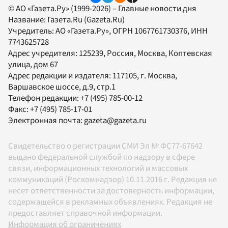
© АО «Газета.Ру» (1999-2026) – Главные новости дня
Название:
Газета.Ru
(Gazeta.Ru)
Учредитель:
АО «Газета.Ру»
, ОГРН 1067761730376, ИНН
7743625728
Адрес учредителя: 125239, Россия, Москва, Коптевская
улица, дом 67
Адрес редакции и издателя:
117105
, г.
Москва
,
Варшавское шоссе, д.9, стр.1
Телефон редакции:
+7 (495) 785-00-12
Факс:
+7 (495) 785-17-01
Электронная почта:
gazeta@gazeta.ru
Свидетельство о регистрации СМИ Эл № ФС77-67642
выдано федеральной службой по надзору в сфере
связи, информационных технологий и массовых
коммуникаций (Роскомнадзор) 10.11.2016 г. Редакция не
несет ответственности за достоверность информации,
содержащейся в рекламных объявлениях. Редакция не
предоставляет справочной информации.
Информация об ограничениях