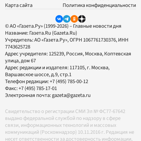
Карта сайта
Политика конфиденциальности
© АО «Газета.Ру» (1999-2026) – Главные новости дня
Название:
Газета.Ru
(Gazeta.Ru)
Учредитель:
АО «Газета.Ру»
, ОГРН 1067761730376, ИНН
7743625728
Адрес учредителя: 125239, Россия, Москва, Коптевская
улица, дом 67
Адрес редакции и издателя:
117105
, г.
Москва
,
Варшавское шоссе, д.9, стр.1
Телефон редакции:
+7 (495) 785-00-12
Факс:
+7 (495) 785-17-01
Электронная почта:
gazeta@gazeta.ru
Свидетельство о регистрации СМИ Эл № ФС77-67642
выдано федеральной службой по надзору в сфере
связи, информационных технологий и массовых
коммуникаций (Роскомнадзор) 10.11.2016 г. Редакция не
несет ответственности за достоверность информации,