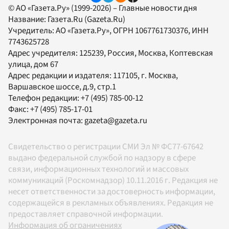
© АО «Газета.Ру» (1999-2026) – Главные новости дня
Название:
Газета.Ru
(Gazeta.Ru)
Учредитель:
АО «Газета.Ру»
, ОГРН 1067761730376, ИНН
7743625728
Адрес учредителя: 125239, Россия, Москва, Коптевская
улица, дом 67
Адрес редакции и издателя:
117105
, г.
Москва
,
Варшавское шоссе, д.9, стр.1
Телефон редакции:
+7 (495) 785-00-12
Факс:
+7 (495) 785-17-01
Электронная почта:
gazeta@gazeta.ru
Свидетельство о регистрации СМИ Эл № ФС77-67642
выдано федеральной службой по надзору в сфере
связи, информационных технологий и массовых
коммуникаций (Роскомнадзор) 10.11.2016 г. Редакция не
несет ответственности за достоверность информации,
содержащейся в рекламных объявлениях. Редакция не
предоставляет справочной информации.
Информация об ограничениях