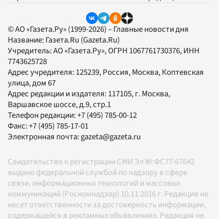
© АО «Газета.Ру» (1999-2026) – Главные новости дня
Название:
Газета.Ru
(Gazeta.Ru)
Учредитель:
АО «Газета.Ру»
, ОГРН 1067761730376, ИНН
7743625728
Адрес учредителя: 125239, Россия, Москва, Коптевская
улица, дом 67
Адрес редакции и издателя:
117105
, г.
Москва
,
Варшавское шоссе, д.9, стр.1
Телефон редакции:
+7 (495) 785-00-12
Факс:
+7 (495) 785-17-01
Электронная почта:
gazeta@gazeta.ru
Свидетельство о регистрации СМИ Эл № ФС77-67642
выдано федеральной службой по надзору в сфере
связи, информационных технологий и массовых
коммуникаций (Роскомнадзор) 10.11.2016 г. Редакция не
несет ответственности за достоверность информации,
содержащейся в рекламных объявлениях. Редакция не