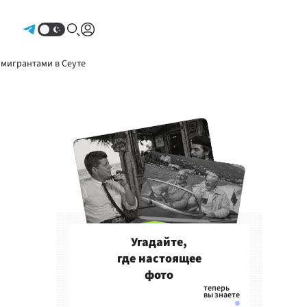
Авторизоваться
 мигрантами в Сеуте
Угадайте,
где настоящее
фото