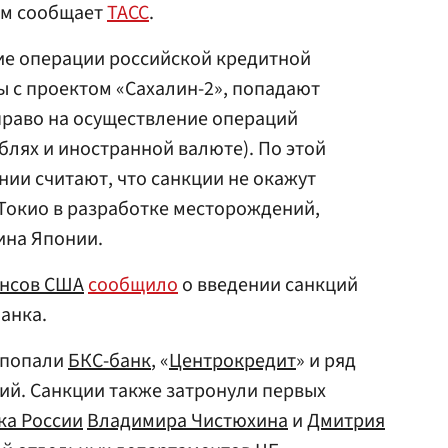
ом сообщает
ТАСС
.
ие операции российской кредитной
ы с проектом «Сахалин-2», попадают
право на осуществление операций
блях и иностранной валюте). По этой
нии считают, что санкции не окажут
 Токио в разработке месторождений,
ина Японии.
ансов США
сообщило
о введении санкций
анка.
 попали
БКС-банк
, «
Центрокредит
» и ряд
ий. Санкции также затронули первых
ка России
Владимира Чистюхина
и
Дмитрия