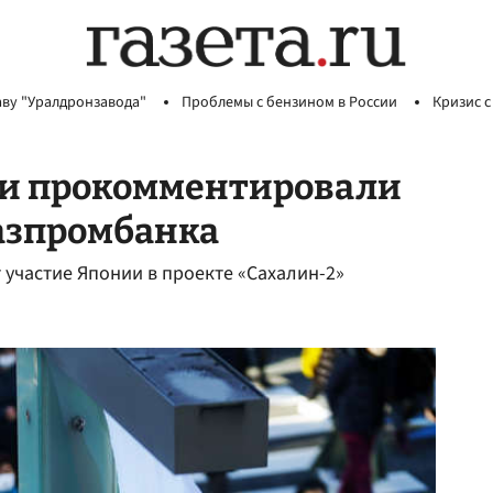
аву "Уралдронзавода"
Проблемы с бензином в России
Кризис с
ии прокомментировали
азпромбанка
 участие Японии в проекте «Сахалин-2»