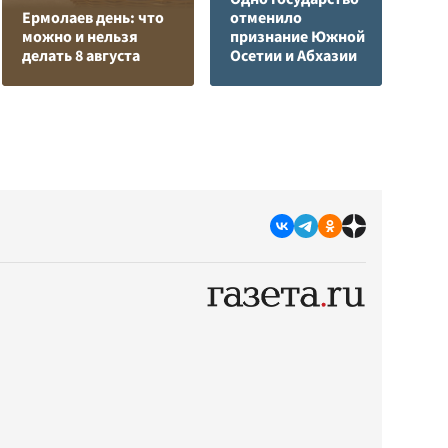
Ермолаев день: что
отменило
к
можно и нельзя
признание Южной
у
делать 8 августа
Осетии и Абхазии
Ц