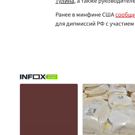
Тулина
, а также руководител
Ранее в минфине США
сообщ
для дипмиссий РФ с участием