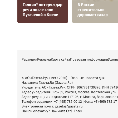
Галкин* потерял дар
В России
речи после слов
стремительно
Пугачевой о Киеве
дорожает сахар
Редакция
Реклама
Карта сайта
Правовая информация
Услов
© АО «Газета.Ру» (1999-2026) – Главные новости дня
Название:
Газета.Ru
(Gazeta.Ru)
Учредитель:
АО «Газета.Ру»
, ОГРН 1067761730376, ИНН 7743
Адрес учредителя: 125239, Россия, Москва, Коптевская улиц
Адрес редакции и издателя:
117105
, г.
Москва
,
Варшавское шо
Телефон редакции:
+7 (495) 785-00-12
| Факс:
+7 (495) 785-17
Электронная почта:
gazeta@gazeta.ru
Нашли опечатку? Нажмите Ctrl+Enter