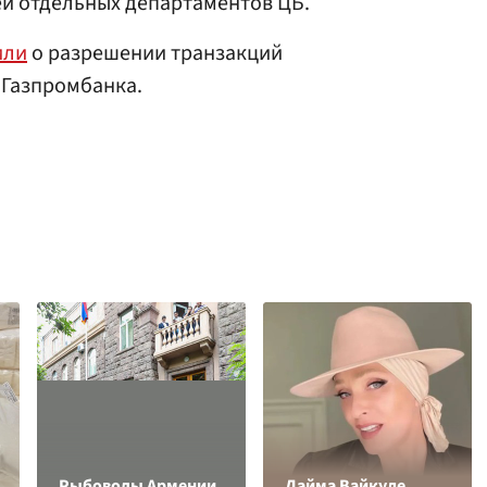
ей отдельных департаментов ЦБ.
или
о разрешении транзакций
 Газпромбанка.
Рыбоводы Армении
Лайма Вайкуле