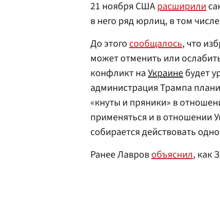
21 ноября США
расширили
са
в него ряд юрлиц, в том числ
До этого
сообщалось
, что и
может отменить или ослабить
конфликт на
Украине
будет у
администрация Трампа планир
«кнуты и пряники» в отношени
применяться и в отношении У
собирается действовать одно
Ранее Лавров
объяснил
, как