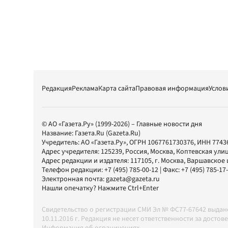
Редакция
Реклама
Карта сайта
Правовая информация
Услов
© АО «Газета.Ру» (1999-2026) – Главные новости дня
Название:
Газета.Ru
(Gazeta.Ru)
Учредитель:
АО «Газета.Ру»
, ОГРН 1067761730376, ИНН 7743
Адрес учредителя: 125239, Россия, Москва, Коптевская улиц
Адрес редакции и издателя:
117105
, г.
Москва
,
Варшавское шо
Телефон редакции:
+7 (495) 785-00-12
| Факс:
+7 (495) 785-17
Электронная почта:
gazeta@gazeta.ru
Нашли опечатку? Нажмите Ctrl+Enter
Свидетельство о регистрации СМИ Эл № ФС77-67642 выда
10.11.2016 г. Редакция не несет ответственности за дос