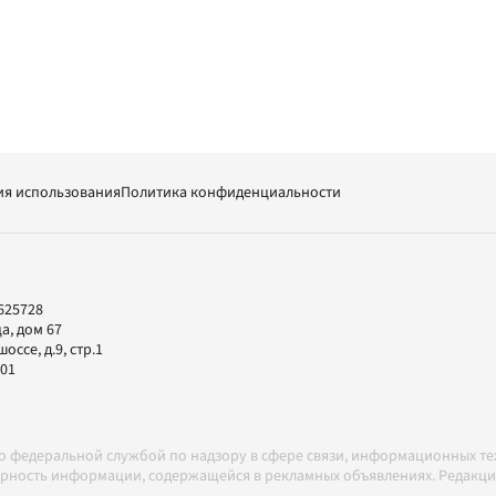
ия использования
Политика конфиденциальности
625728
а, дом 67
ссе, д.9, стр.1
-01
но федеральной службой по надзору в сфере связи, информационных т
товерность информации, содержащейся в рекламных объявлениях. Редак