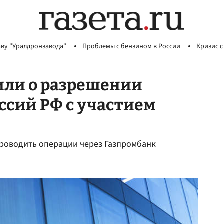
аву "Уралдронзавода"
Проблемы с бензином в России
Кризис с
ли о разрешении
ссий РФ с участием
роводить операции через Газпромбанк