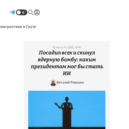
Авторизоваться
 мигрантами в Сеуте
07 августа 2026, 10:43
Посадил всех и скинул
ядерную бомбу: каким
президентом мог бы стать
ИИ
Виталий Рюмшин