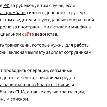
тв
РФ
за рубежом, в том случае, если
Газпромбанк
а или его дочерних структур
Об этом свидетельствуют данные генеральной
тролю за иностранными активами минфина
ициальном
сайте
ведомства.
ть транзакции, которые нужны для работы
сии, включая выплату зарплат сотрудникам
т проводить операции, связанные
ндентские счета, списанием средств
а национального благосостояния
и
банках США, а также другие транзакции,
нным списком.