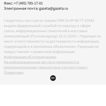
Факс:
+7 (495) 785-17-01
Электронная почта:
gazeta@gazeta.ru
Свидетельство о регистрации СМИ Эл № ФС77-67642
выдано федеральной службой по надзору в сфере
связи, информационных технологий и массовых
коммуникаций (Роскомнадзор) 10.11.2016 г. Редакция не
несет ответственности за достоверность информации,
содержащейся в рекламных объявлениях. Редакция не
предоставляет справочной информации.
Информация об ограничениях
На информационном ресурсе применяются
рекомендательные технологии в соответствии с
Правилами
18+