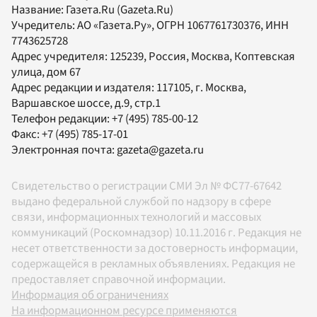
Название:
Газета.Ru
(Gazeta.Ru)
Учредитель:
АО «Газета.Ру»
, ОГРН 1067761730376, ИНН
7743625728
Адрес учредителя: 125239, Россия, Москва, Коптевская
улица, дом 67
Адрес редакции и издателя:
117105
, г.
Москва
,
Варшавское шоссе, д.9, стр.1
Телефон редакции:
+7 (495) 785-00-12
Факс:
+7 (495) 785-17-01
Электронная почта:
gazeta@gazeta.ru
Свидетельство о регистрации СМИ Эл № ФС77-67642
выдано федеральной службой по надзору в сфере
связи, информационных технологий и массовых
коммуникаций (Роскомнадзор) 10.11.2016 г. Редакция не
несет ответственности за достоверность информации,
содержащейся в рекламных объявлениях. Редакция не
предоставляет справочной информации.
Информация об ограничениях
На информационном ресурсе применяются