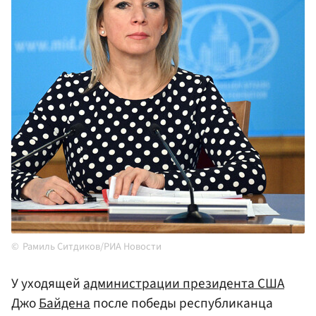
Рамиль Ситдиков/РИА Новости
У уходящей
администрации президента США
Джо
Байдена
после победы республиканца