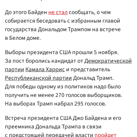
До этого Байден
не стал
сообщать, о чем
собирается беседовать с избранным главой
государства Дональдом Трампом на встрече
в Белом доме.
Выборы президента США прошли 5 ноября.
За пост боролись кандидат от
Демократической
партии
Камала Харрис
и представитель
Республиканской партии
Дональд Трамп.
Для победы одному из политиков надо было
получить не менее 270 голосов выборщиков.
На выборах Трамп набрал 295 голосов.
Встреча президента США Джо Байдена и его
преемника Дональда Трампа в связи
с предстоящей передачей власти
пройдет