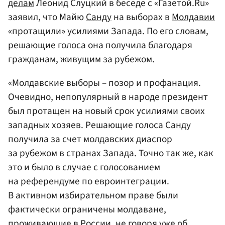
делам
Леонид Слуцкий в беседе с «Газетой.Ru»
заявил, что Майю
Санду
на выборах в
Молдавии
«протащили» усилиями Запада. По его словам,
решающие голоса она получила благодаря
гражданам, живущим за рубежом.
«Молдавские выборы – позор и профанация.
Очевидно, непопулярный в народе президент
был протащен на новый срок усилиями своих
западных хозяев. Решающие голоса Санду
получила за счет молдавских диаспор
за рубежом в странах Запада. Точно так же, как
это и было в случае с голосованием
на референдуме по евроинтеграции.
В активном избирательном праве были
фактически ограничены молдаване,
проживающие в России, не говоря уже об