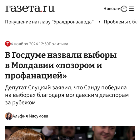
Новости
Авторизоваться
Покушение на главу "Уралдронзавода"
Проблемы с бен
4 ноября 2024 12:50
Политика
В Госдуме назвали выборы
в Молдавии «позором и
профанацией»
Депутат Слуцкий заявил, что Санду победила
на выборах благодаря молдавским диаспорам
за рубежом
Альфия Мясумова