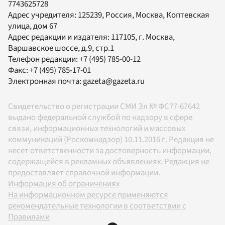
7743625728
Адрес учредителя: 125239, Россия, Москва, Коптевская
улица, дом 67
Адрес редакции и издателя:
117105
, г.
Москва
,
Варшавское шоссе, д.9, стр.1
Телефон редакции:
+7 (495) 785-00-12
Факс:
+7 (495) 785-17-01
Электронная почта:
gazeta@gazeta.ru
Свидетельство о регистрации СМИ Эл № ФС77-67642
выдано федеральной службой по надзору в сфере
связи, информационных технологий и массовых
коммуникаций (Роскомнадзор) 10.11.2016 г. Редакция не
несет ответственности за достоверность информации,
содержащейся в рекламных объявлениях. Редакция не
предоставляет справочной информации.
Информация об ограничениях
На информационном ресурсе применяются
рекомендательные технологии в соответствии с
Правилами