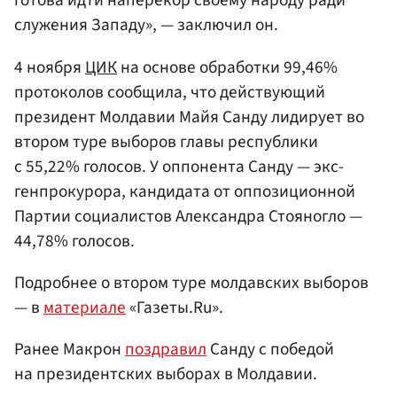
готова идти наперекор своему народу ради
служения Западу», — заключил он.
4 ноября
ЦИК
на основе обработки 99,46%
протоколов сообщила, что действующий
президент Молдавии Майя Санду лидирует во
втором туре выборов главы республики
с 55,22% голосов. У оппонента Санду — экс-
генпрокурора, кандидата от оппозиционной
Партии социалистов Александра Стояногло —
44,78% голосов.
Подробнее о втором туре молдавских выборов
— в
материале
«Газеты.Ru».
Ранее Макрон
поздравил
Санду с победой
на президентских выборах в Молдавии.