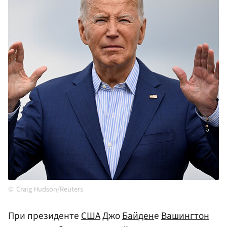
Craig Hudson/Reuters
При президенте
США
Джо
Байден
е
Вашингтон