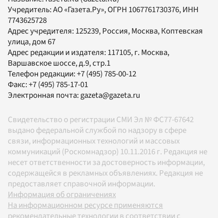
Учредитель:
АО «Газета.Ру»
, ОГРН 1067761730376, ИНН
7743625728
Адрес учредителя: 125239, Россия, Москва, Коптевская
улица, дом 67
Адрес редакции и издателя:
117105
, г.
Москва
,
Варшавское шоссе, д.9, стр.1
Телефон редакции:
+7 (495) 785-00-12
Факс:
+7 (495) 785-17-01
Электронная почта:
gazeta@gazeta.ru
Свидетельство о регистрации СМИ Эл № ФС77-67642
выдано федеральной службой по надзору в сфере
связи, информационных технологий и массовых
коммуникаций (Роскомнадзор) 10.11.2016 г. Редакция не
несет ответственности за достоверность информации,
содержащейся в рекламных объявлениях. Редакция не
предоставляет справочной информации.
Информация об ограничениях
На информационном ресурсе применяются
рекомендательные технологии в соответствии с