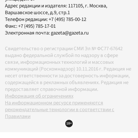
Адрес редакции и издателя:
117105
, г.
Москва
,
Варшавское шоссе, д.9, стр.1
Телефон редакции:
+7 (495) 785-00-12
Факс:
+7 (495) 785-17-01
Электронная почта:
gazeta@gazeta.ru
Свидетельство о регистрации СМИ Эл № ФС77-67642
выдано федеральной службой по надзору в сфере
связи, информационных технологий и массовых
коммуникаций (Роскомнадзор) 10.11.2016 г. Редакция не
несет ответственности за достоверность информации,
содержащейся в рекламных объявлениях. Редакция не
предоставляет справочной информации.
Информация об ограничениях
На информационном ресурсе применяются
рекомендательные технологии в соответствии с
Правилами
18+