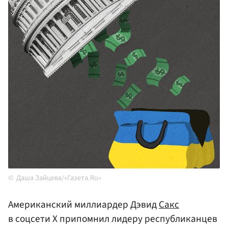
Даша Зайцева/«Газета.Ru»
Американский миллиардер Дэвид
Сакс
в соцсети Х припомнил лидеру республиканцев