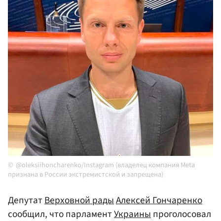
@oleksiihoncharenko/Instagram (владелец компания Meta
признана в России экстремистской и запрещена)
Депутат
Верховной рады
Алексей Гончаренко
сообщил, что парламент
Украины
проголосовал