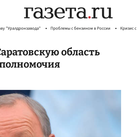
аву "Уралдронзавода"
Проблемы с бензином в России
Кризис с
Саратовскую область
 полномочия