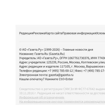
Редакция
Реклама
Карта сайта
Правовая информация
Услов
© АО «Газета.Ру» (1999-2026) – Главные новости дня
Название:
Газета.Ru
(Gazeta.Ru)
Учредитель:
АО «Газета.Ру»
, ОГРН 1067761730376, ИНН 7743
Адрес учредителя: 125239, Россия, Москва, Коптевская улиц
Адрес редакции и издателя:
117105
, г.
Москва
,
Варшавское шо
Телефон редакции:
+7 (495) 785-00-12
| Факс:
+7 (495) 785-17
Электронная почта:
gazeta@gazeta.ru
Нашли опечатку? Нажмите Ctrl+Enter
Свидетельство о регистрации СМИ Эл № ФС77-67642 выда
10.11.2016 г. Редакция не несет ответственности за дос
Информация об ограничениях
На информационном ресурсе применяются рекомендатель