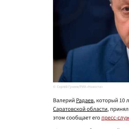
Сергей Гунеев/РИА «Новости»
Валерий
Радаев
, который 10 
Саратовской области
, приня
этом сообщает его
пресс-слу