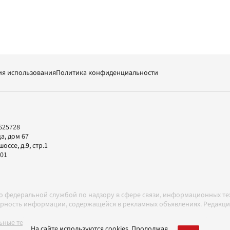
ия использования
Политика конфиденциальности
625728
а, дом 67
ссе, д.9, стр.1
-01
но федеральной службой по надзору в сфере связи, информационных т
товерность информации, содержащейся в рекламных объявлениях. Редак
ные технологии в соответствии с Правилами
На сайте используются cookies. Продолжая