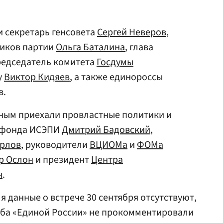
 секретарь генсовета
Сергей Неверов
,
ников партии
Ольга Баталина
, глава
председатель комитета
Госдумы
у
Виктор Кидяев
, а также единороссы
в.
тиным приехали провластные политики и
а фонда ИСЭПИ
Дмитрий Бадовский
,
рлов
, руководители
ВЦИОМа
и
ФОМа
р Ослон
и президент
Центра
н
.
 данные о встрече 30 сентября отсутствуют,
жба «Единой России» не прокомментировали