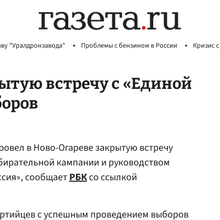
аву "Уралдронзавода"
Проблемы с бензином в России
Кризис с
рытую встречу с «Единой
боров
ровел в Ново-Огареве закрытую встречу
бирательной кампании и руководством
ссия», сообщает
РБК
со ссылкой
ртийцев с успешным проведением выборов