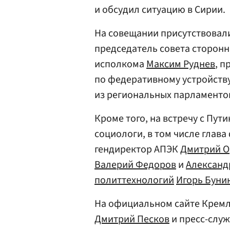
и обсудил ситуацию в Сирии.
На совещании присутствовали
председатель совета сторон
исполкома
Максим Руднев
, 
по федеративному устройств
из региональных парламенто
Кроме того, на встречу с Пу
социологи, в том числе глав
гендиректор АПЭК
Дмитрий О
Валерий Федоров
и
Александ
политтехнологий
Игорь Буни
На официальном сайте Кремля
Дмитрий Песков
и пресс-слу