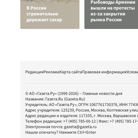
Рыбоводы Армении
В России
вышли на протесты
стремительно
из-за закрытия
дорожает сахар
рынка России
Редакция
Реклама
Карта сайта
Правовая информация
Услов
© АО «Газета.Ру» (1999-2026) – Главные новости дня
Название:
Газета.Ru
(Gazeta.Ru)
Учредитель:
АО «Газета.Ру»
, ОГРН 1067761730376, ИНН 7743
Адрес учредителя: 125239, Россия, Москва, Коптевская улиц
Адрес редакции и издателя:
117105
, г.
Москва
,
Варшавское шо
Телефон редакции:
+7 (495) 785-00-12
| Факс:
+7 (495) 785-17
Электронная почта:
gazeta@gazeta.ru
Нашли опечатку? Нажмите Ctrl+Enter