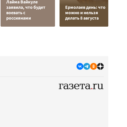
Лайма Вайкуле
заявила, что будет
Ермолаев день: что
Р
воевать с
можно и нельзя
з
россиянами
делать 8 августа
с