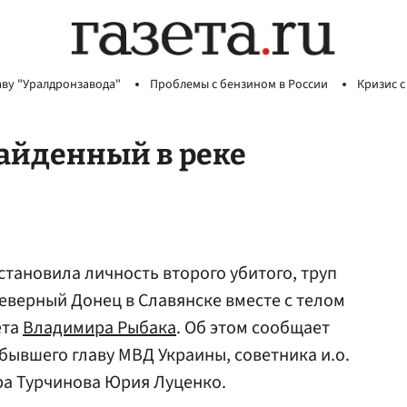
аву "Уралдронзавода"
Проблемы с бензином в России
Кризис с
найденный в реке
тановила личность второго убитого, труп
Северный Донец в Славянске вместе с телом
ета
Владимира Рыбака
. Об этом сообщает
бывшего главу МВД Украины, советника и.о.
ра Турчинова Юрия Луценко.