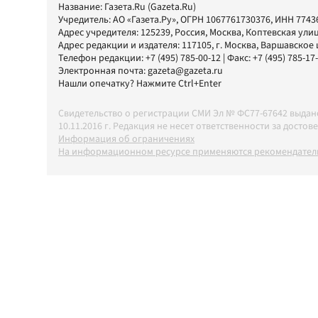
Название:
Газета.Ru
(Gazeta.Ru)
Учредитель:
АО «Газета.Ру»
, ОГРН 1067761730376, ИНН 7743
Адрес учредителя: 125239, Россия, Москва, Коптевская улиц
Адрес редакции и издателя:
117105
, г.
Москва
,
Варшавское шо
Телефон редакции:
+7 (495) 785-00-12
| Факс:
+7 (495) 785-17
Электронная почта:
gazeta@gazeta.ru
Нашли опечатку? Нажмите Ctrl+Enter
Свидетельство о регистрации СМИ Эл № ФС77-67642 выда
10.11.2016 г. Редакция не несет ответственности за дос
Информация об ограничениях
На информационном ресурсе применяются рекомендатель